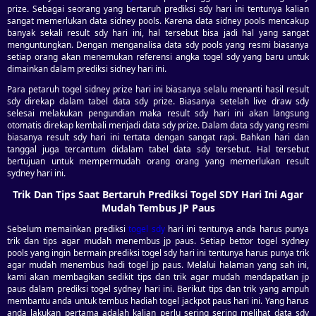
prize. Sebagai seorang yang bertaruh prediksi sdy hari ini tentunya kalian
sangat memerlukan data sidney pools. Karena data sidney pools mencakup
banyak sekali result sdy hari ini, hal tersebut bisa jadi hal yang sangat
menguntungkan. Dengan menganalisa data sdy pools yang resmi biasanya
setiap orang akan menemukan referensi angka togel sdy yang baru untuk
dimainkan dalam prediksi sidney hari ini.
Para petaruh togel sidney prize hari ini biasanya selalu menanti hasil result
sdy direkap dalam tabel data sdy prize. Biasanya setelah live draw sdy
selesai melakukan pengundian maka result sdy hari ini akan langsung
otomatis direkap kembali menjadi data sdy prize. Dalam data sdy yang resmi
biasanya result sdy hari ini tertata dengan sangat rapi. Bahkan hari dan
tanggal juga tercantum didalam tabel data sdy tersebut. Hal tersebut
bertujuan untuk mempermudah orang orang yang memerlukan result
sydney hari ini.
Trik Dan Tips Saat Bertaruh Prediksi Togel SDY Hari Ini Agar
Mudah Tembus JP Paus
Sebelum memainkan prediksi
togel sdy
hari ini tentunya anda harus punya
trik dan tips agar mudah menembus jp paus. Setiap bettor togel sydney
pools yang ingin bermain prediksi togel sdy hari ini tentunya harus punya trik
agar mudah menembus hadi togel jp paus. Melalui halaman yang sah ini,
kami akan membagikan sedikit tips dan trik agar mudah mendapatkan jp
paus dalam prediksi togel sydney hari ini. Berikut tips dan trik yang ampuh
membantu anda untuk tembus hadiah togel jackpot paus hari ini. Yang harus
anda lakukan pertama adalah kalian perlu sering sering melihat data sdy