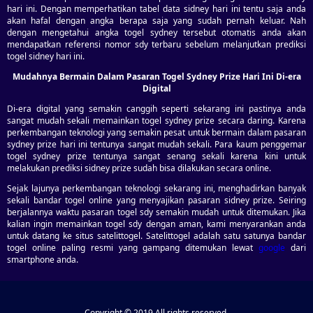
hari ini. Dengan memperhatikan tabel data sidney hari ini tentu saja anda
akan hafal dengan angka berapa saja yang sudah pernah keluar. Nah
dengan mengetahui angka togel sydney tersebut otomatis anda akan
mendapatkan referensi nomor sdy terbaru sebelum melanjutkan prediksi
togel sidney hari ini.
Mudahnya Bermain Dalam Pasaran Togel Sydney Prize Hari Ini Di-era
Digital
Di-era digital yang semakin canggih seperti sekarang ini pastinya anda
sangat mudah sekali memainkan togel sydney prize secara daring. Karena
perkembangan teknologi yang semakin pesat untuk bermain dalam pasaran
sydney prize hari ini tentunya sangat mudah sekali. Para kaum penggemar
togel sydney prize tentunya sangat senang sekali karena kini untuk
melakukan prediksi sidney prize sudah bisa dilakukan secara online.
Sejak lajunya perkembangan teknologi sekarang ini, menghadirkan banyak
sekali bandar togel online yang menyajikan pasaran sidney prize. Seiring
berjalannya waktu pasaran togel sdy semakin mudah untuk ditemukan. Jika
kalian ingin memainkan togel sdy dengan aman, kami menyarankan anda
untuk datang ke situs satelittogel. Satelittogel adalah satu satunya bandar
togel online paling resmi yang gampang ditemukan lewat
google
dari
smartphone anda.
Copyright © 2019 All rights reserved.