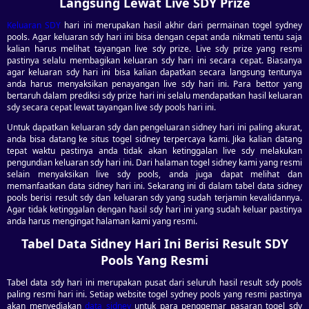
Langsung Lewat Live SDY Prize
Keluaran SDY
hari ini merupakan hasil akhir dari permainan togel sydney
pools. Agar keluaran sdy hari ini bisa dengan cepat anda nikmati tentu saja
kalian harus melihat tayangan live sdy prize. Live sdy prize yang resmi
pastinya selalu membagikan keluaran sdy hari ini secara cepat. Biasanya
agar keluaran sdy hari ini bisa kalian dapatkan secara langsung tentunya
anda harus menyaksikan penayangan live sdy hari ini. Para bettor yang
bertaruh dalam prediksi sdy prize hari ini selalu mendapatkan hasil keluaran
sdy secara cepat lewat tayangan live sdy pools hari ini.
Untuk dapatkan keluaran sdy dan pengeluaran sidney hari ini paling akurat,
anda bisa datang ke situs togel sidney terpercaya kami. Jika kalian datang
tepat waktu pastinya anda tidak akan ketinggalan live sdy melakukan
pengundian keluaran sdy hari ini. Dari halaman togel sidney kami yang resmi
selain menyaksikan live sdy pools, anda juga dapat melihat dan
memanfaatkan data sidney hari ini. Sekarang ini di dalam tabel data sidney
pools berisi result sdy dan keluaran sdy yang sudah terjamin kevalidannya.
Agar tidak ketinggalan dengan hasil sdy hari ini yang sudah keluar pastinya
anda harus mengingat halaman kami yang resmi.
Tabel Data Sidney Hari Ini Berisi Result SDY
Pools Yang Resmi
Tabel data sdy hari ini merupakan pusat dari seluruh hasil result sdy pools
paling resmi hari ini. Setiap website togel sydney pools yang resmi pastinya
akan menyediakan
data sidney
untuk para penggemar pasaran togel sdy